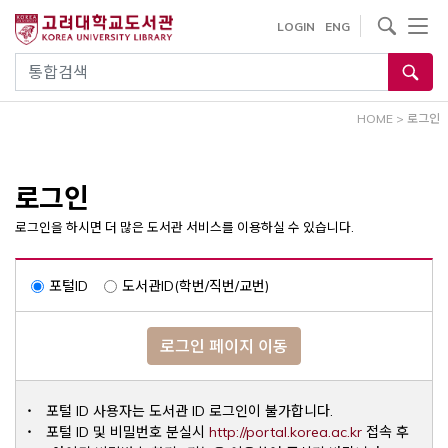
내
사이트내 검색
LOGIN
ENG
용
으
통합검색
로
건
HOME
>
로그인
너
뛰
기
로그인
로그인을 하시면 더 많은 도서관 서비스를 이용하실 수 있습니다.
포털ID
도서관ID(학번/직번/교번)
로그인 페이지 이동
포털 ID 사용자는 도서관 ID 로그인이 불가합니다.
Opens a ne
포털 ID 및 비밀번호 분실시
http://portal.korea.ac.kr
접속 후