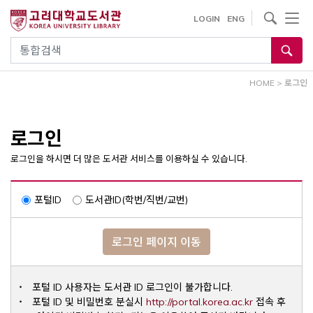
내
사이트내 검색
LOGIN
ENG
용
으
통합검색
로
건
HOME
>
로그인
너
뛰
기
로그인
로그인을 하시면 더 많은 도서관 서비스를 이용하실 수 있습니다.
포털ID
도서관ID(학번/직번/교번)
로그인 페이지 이동
포털 ID 사용자는 도서관 ID 로그인이 불가합니다.
Opens a ne
포털 ID 및 비밀번호 분실시
http://portal.korea.ac.kr
접속 후