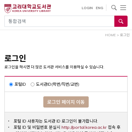
내
사이트내 검색
LOGIN
ENG
용
으
통합검색
로
건
HOME
>
로그인
너
뛰
기
로그인
로그인을 하시면 더 많은 도서관 서비스를 이용하실 수 있습니다.
포털ID
도서관ID(학번/직번/교번)
로그인 페이지 이동
포털 ID 사용자는 도서관 ID 로그인이 불가합니다.
Opens a ne
포털 ID 및 비밀번호 분실시
http://portal.korea.ac.kr
접속 후