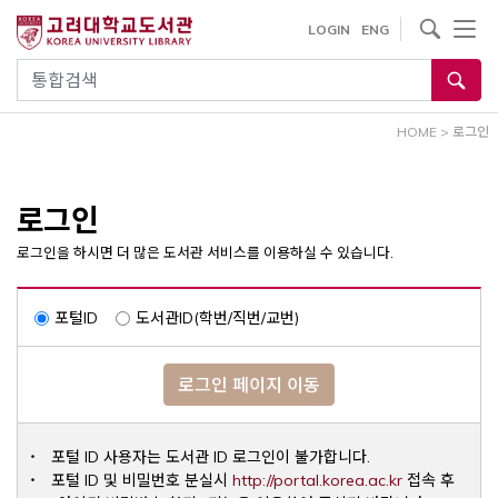
내
사이트내 검색
LOGIN
ENG
용
으
통합검색
로
건
HOME
>
로그인
너
뛰
기
로그인
로그인을 하시면 더 많은 도서관 서비스를 이용하실 수 있습니다.
포털ID
도서관ID(학번/직번/교번)
로그인 페이지 이동
포털 ID 사용자는 도서관 ID 로그인이 불가합니다.
Opens a ne
포털 ID 및 비밀번호 분실시
http://portal.korea.ac.kr
접속 후