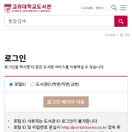
내
사이트내 검색
LOGIN
ENG
용
으
통합검색
로
건
HOME
>
로그인
너
뛰
기
로그인
로그인을 하시면 더 많은 도서관 서비스를 이용하실 수 있습니다.
포털ID
도서관ID(학번/직번/교번)
로그인 페이지 이동
포털 ID 사용자는 도서관 ID 로그인이 불가합니다.
Opens a ne
포털 ID 및 비밀번호 분실시
http://portal.korea.ac.kr
접속 후