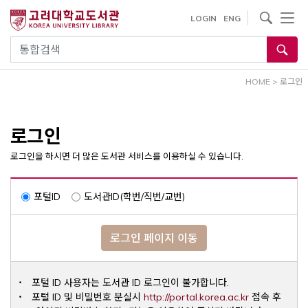
내
사이트내 검색
LOGIN
ENG
용
으
통합검색
로
건
HOME
>
로그인
너
뛰
기
로그인
로그인을 하시면 더 많은 도서관 서비스를 이용하실 수 있습니다.
포털ID
도서관ID(학번/직번/교번)
로그인 페이지 이동
포털 ID 사용자는 도서관 ID 로그인이 불가합니다.
Opens a ne
포털 ID 및 비밀번호 분실시
http://portal.korea.ac.kr
접속 후