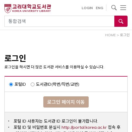
내
사이트내 검색
LOGIN
ENG
용
으
통합검색
로
건
HOME
>
로그인
너
뛰
기
로그인
로그인을 하시면 더 많은 도서관 서비스를 이용하실 수 있습니다.
포털ID
도서관ID(학번/직번/교번)
로그인 페이지 이동
포털 ID 사용자는 도서관 ID 로그인이 불가합니다.
Opens a ne
포털 ID 및 비밀번호 분실시
http://portal.korea.ac.kr
접속 후