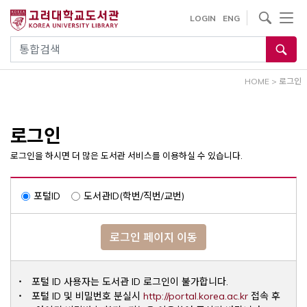
내
사이트내 검색
LOGIN
ENG
용
으
통합검색
로
건
HOME
>
로그인
너
뛰
기
로그인
로그인을 하시면 더 많은 도서관 서비스를 이용하실 수 있습니다.
포털ID
도서관ID(학번/직번/교번)
로그인 페이지 이동
포털 ID 사용자는 도서관 ID 로그인이 불가합니다.
Opens a ne
포털 ID 및 비밀번호 분실시
http://portal.korea.ac.kr
접속 후