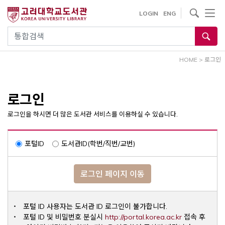
내
사이트내 검색
LOGIN
ENG
용
으
통합검색
로
건
HOME
>
로그인
너
뛰
기
로그인
로그인을 하시면 더 많은 도서관 서비스를 이용하실 수 있습니다.
포털ID
도서관ID(학번/직번/교번)
로그인 페이지 이동
포털 ID 사용자는 도서관 ID 로그인이 불가합니다.
Opens a ne
포털 ID 및 비밀번호 분실시
http://portal.korea.ac.kr
접속 후