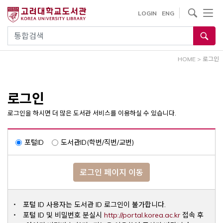
내
사이트내 검색
LOGIN
ENG
용
으
통합검색
로
건
HOME
>
로그인
너
뛰
기
로그인
로그인을 하시면 더 많은 도서관 서비스를 이용하실 수 있습니다.
포털ID
도서관ID(학번/직번/교번)
로그인 페이지 이동
포털 ID 사용자는 도서관 ID 로그인이 불가합니다.
Opens a ne
포털 ID 및 비밀번호 분실시
http://portal.korea.ac.kr
접속 후