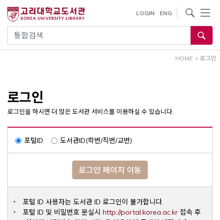
내
사이트내 검색
LOGIN
ENG
용
으
통합검색
로
건
HOME
>
로그인
너
뛰
기
로그인
로그인을 하시면 더 많은 도서관 서비스를 이용하실 수 있습니다.
포털ID
도서관ID(학번/직번/교번)
로그인 페이지 이동
포털 ID 사용자는 도서관 ID 로그인이 불가합니다.
Opens a ne
포털 ID 및 비밀번호 분실시
http://portal.korea.ac.kr
접속 후