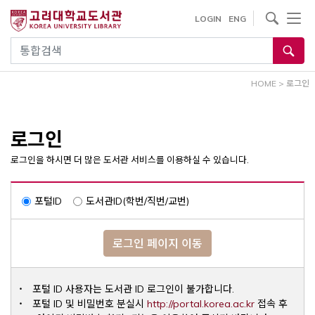
내
사이트내 검색
LOGIN
ENG
용
으
통합검색
로
건
HOME
>
로그인
너
뛰
기
로그인
로그인을 하시면 더 많은 도서관 서비스를 이용하실 수 있습니다.
포털ID
도서관ID(학번/직번/교번)
로그인 페이지 이동
포털 ID 사용자는 도서관 ID 로그인이 불가합니다.
Opens a ne
포털 ID 및 비밀번호 분실시
http://portal.korea.ac.kr
접속 후