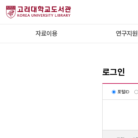
내
용
으
로
자료이용
연구지원
건
너
뛰
기
로그인
포털ID