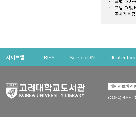
포털 ID 사
포털 ID 
주시기 바랍
Opens a new window
Opens a new win
사이트맵
RISS
ScienceON
dCollection
자료이용
연구지원
개인정보처리
Open
자료찾기
연구지원 서비스
(02841) 서울시 
상세검색
정보이용교육
강의수업자료
학술지 등재/평가 정보
데이터베이스
투고 저널 추천
전자저널
연구 동향 분석
전자책·이러닝
오픈액세스 출판 지원