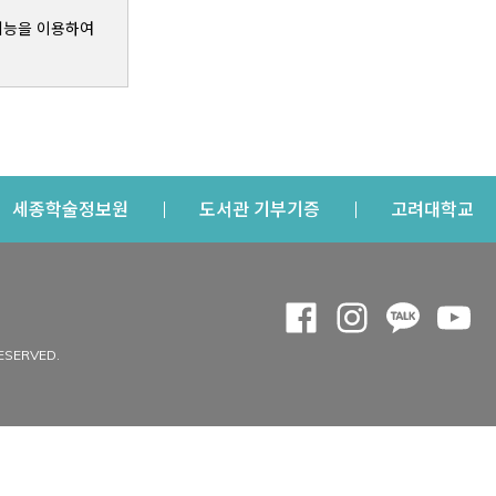
기능을 이용하여
s a new window
Opens a new window
Opens a new windo
Op
세종학술정보원
도서관 기부기증
고려대학교
나의공간
Opens a new window
Opens a new 
Opens a
Op
 window
내정보
ESERVED.
내서재
개인공지
이용자정보 관리
연회비·이용증
이용현황