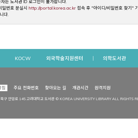
용자는 도서관 ID 로그인이 불가합니다.
Opens a new window
및 비밀번호 분실시
http://portal.korea.ac.kr
접속 후 "아이디/비밀번호 찾기" 
니다.
dow
Opens a new window
Opens a new window
Opens a new window
Open
KOCW
외국학술지원센터
의학도서관
시설이용
커뮤니티
Opens a new
방침
주요 전화번호
찾아오는 길
개관시간
원격지원
s a new window
시설찾기
도서관 소식
성북구 안암로 145 고려대학교 도서관 © KOREA UNIVERSITY LIBRARY ALL RIGHTS R
Opens a new window
시설·좌석 예약·현황
공지사항
중앙도서관
보도자료
중앙도서관(대학원)
홍보자료
학술정보관(CDL)
현황·통계
과학도서관
FAQ & QnA