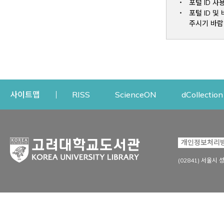
포털 ID 사
포털 ID 
주시기 바랍
Opens a new window
Opens a new win
사이트맵
RISS
ScienceON
dCollection
자료이용
연구지원
개인정보처리
Open
자료찾기
연구지원 서비스
(02841) 서울시 
상세검색
정보이용교육
강의수업자료
학술지 등재/평가 정보
데이터베이스
투고 저널 추천
전자저널
연구 동향 분석
전자책·이러닝
오픈액세스 출판 지원