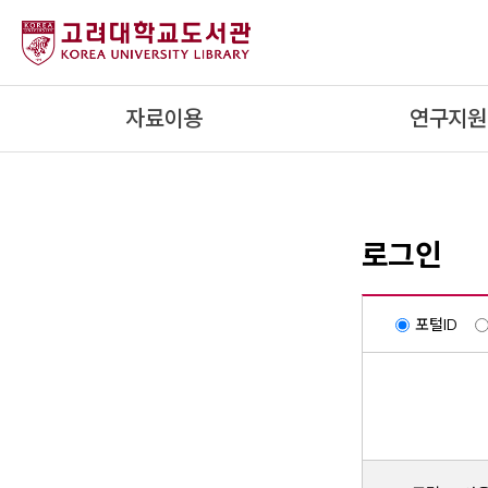
내
용
으
로
자료이용
연구지원
건
너
뛰
기
로그인
포털ID