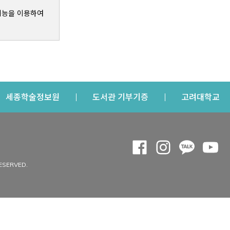
기능을 이용하여
s a new window
Opens a new window
Opens a new windo
Op
세종학술정보원
도서관 기부기증
고려대학교
나의공간
Opens a new window
Opens a new 
Opens a
Op
 window
내정보
ESERVED.
내서재
개인공지
이용자정보 관리
연회비·이용증
이용현황