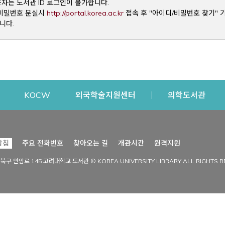
용자는 도서관 ID 로그인이 불가합니다.
Opens a new window
및 비밀번호 분실시
http://portal.korea.ac.kr
접속 후 "아이디/비밀번호 찾기" 
니다.
dow
Opens a new window
Opens a new window
Opens a new window
Open
KOCW
외국학술지원센터
의학도서관
시설이용
커뮤니티
Opens a new
방침
주요 전화번호
찾아오는 길
개관시간
원격지원
s a new window
시설찾기
도서관 소식
성북구 안암로 145 고려대학교 도서관 © KOREA UNIVERSITY LIBRARY ALL RIGHTS R
Opens a new window
시설·좌석 예약·현황
공지사항
중앙도서관
보도자료
중앙도서관(대학원)
홍보자료
학술정보관(CDL)
현황·통계
과학도서관
FAQ & QnA