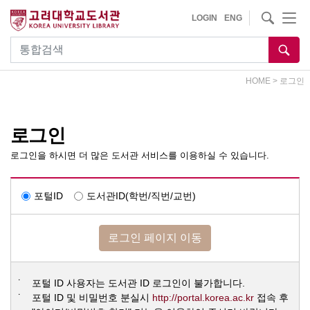
내
사이트내 검색
LOGIN
ENG
용
으
통합검색
로
건
HOME
>
로그인
너
뛰
기
로그인
로그인을 하시면 더 많은 도서관 서비스를 이용하실 수 있습니다.
포털ID
도서관ID(학번/직번/교번)
로그인 페이지 이동
포털 ID 사용자는 도서관 ID 로그인이 불가합니다.
Opens a ne
포털 ID 및 비밀번호 분실시
http://portal.korea.ac.kr
접속 후