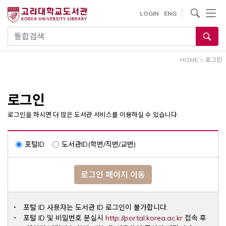
내
사이트내 검색
LOGIN
ENG
용
으
통합검색
로
건
HOME
>
로그인
너
뛰
기
로그인
로그인을 하시면 더 많은 도서관 서비스를 이용하실 수 있습니다.
포털ID
도서관ID(학번/직번/교번)
로그인 페이지 이동
포털 ID 사용자는 도서관 ID 로그인이 불가합니다.
Opens a ne
포털 ID 및 비밀번호 분실시
http://portal.korea.ac.kr
접속 후