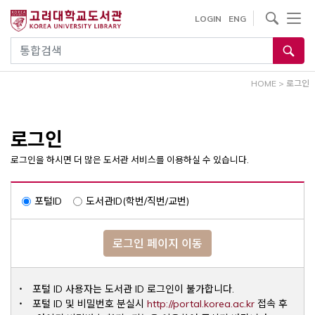
내
사이트내 검색
LOGIN
ENG
용
으
통합검색
로
건
HOME
>
로그인
너
뛰
기
로그인
로그인을 하시면 더 많은 도서관 서비스를 이용하실 수 있습니다.
포털ID
도서관ID(학번/직번/교번)
로그인 페이지 이동
포털 ID 사용자는 도서관 ID 로그인이 불가합니다.
Opens a ne
포털 ID 및 비밀번호 분실시
http://portal.korea.ac.kr
접속 후