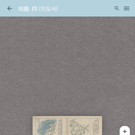
地圖. 四
(지도사)