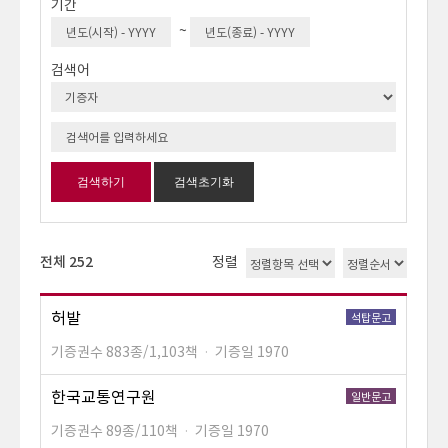
기간
~
검색어
검색하기
검색초기화
정렬
전체 252
허발
석탑문고
기증권수 883종/1,103책
·
기증일 1970
한국교통연구원
일반문고
기증권수 89종/110책
·
기증일 1970