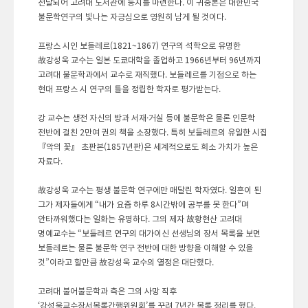
전달되어 고려대 도서관에 둥지를 마련한다. 이 귀중본은 대한민국
불문학연구의 빛나는 자긍심으로 영원히 남게 될 것이다.
프랑스 시인 보들레르(1821~1867) 연구의 석학으로 유명한
故강성욱 교수는 일본 도쿄대학을 졸업하고 1966년부터 96년까지
고려대 불문학과에서 교수로 재직했다. 보들레르를 기점으로 하는
현대 프랑스 시 연구의 틀을 정립한 학자로 평가받는다.
강 교수는 생전 자신의 방과 서재·거실 등에 불문학은 물론 인문학
전반에 걸친 2만여 권의 책을 소장했다. 특히 보들레르의 유일한 시집
『악의 꽃』 초판본(1857년판)은 세계적으로도 희소 가치가 높은
자료다.
故강성욱 교수는 평생 불문학 연구에만 매달린 학자였다. 일흔이 된
그가 제자들에게 “내가 요즘 하루 8시간밖에 공부를 못 한다”며
안타까워했다는 일화는 유명하다. 그의 제자 故황현산 고려대
명예교수는 “보들레르 연구의 대가이신 선생님의 장서 목록을 보면
보들레르는 물론 불문학 연구 전반에 대한 방향을 이해할 수 있을
것”이라고 할만큼 故강성욱 교수의 열정은 대단했다.
고려대 불어불문학과 측은 그의 사망 직후
‘강성욱교수장서목록간행위원회’를 꾸려 7년간 목록 정리를 했다.