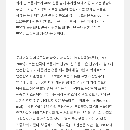
화가 난 보들레르가 40여 편을 넘게 추가한 덕에 시집 치고는 상당히
두껍다. 시인의 사후에 새로운 판본이 출판되기는 했지만 오늘날
시집은 두 번째의 출판 본을 정본으로 삼는다. 초판은 Alençon에서
1,100부의 사본이 인쇄됐다. 우리나라에서는 문학과지성사에서
번역해 출판했다. 민음사 판본도 있지만, 민음사 판본은 일부
번역이고 문학과 지성사는 완역이다.
문과대학 불어불문학과 교수로 재임했던 故강성욱(康星旭, 1931-
2005)교수는 한국의 보들레르 연구에 한 획을 그은 연구자다. 평소에
엄정한 연구 자세를 갖출 것을 제자들에게 권고했고, 학자로서의
엄정함과 치밀함을 지니고 보들레르를 비롯한 프랑스 상징주의
연구에 임했다. 작품에 대한 세밀한 읽기를 연구자의 가장 중요한
덕목으로 생각한 故강성욱 교수는 우리나라에도 불문학의 소중한
귀중본이 소장되어야 한다는 생각을 평소에 갖고 있었으며, 이에 전
세계적으로 몇 권 남아있지 않은 보들레르 「악의 꽃(Les Fleurs du
mal)」 초판본을 1974년 경 프랑스에서 구입했다. 일본의 보들레르
연구자들이 해외도서전시회 일본 개최를 위해 「악의 꽃」의 반출을
요청했지만 이를 거절했을 정도로 평소 故강성욱 교수는 이 책을
귀중하게 여겼다. 보들레르 「악의 꽃」 초판본은 지난 3월 고려대에