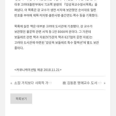
이후 고려대출판부에서 716쪽 분량의 『강성욱교수장서목록』을
펴냈다. 이 목록은 강 교수가 생전 서지에 보관했던 순서대로 일련
번호를 부여해 제목·저자명·출판사명·출간연도·쪽수 등을 기록했다.
목록에 실린 책은 대부분 고려대 도서관에 기증됐다. 강 교수가
보관했던 불문학 관련 서적 등 1만 8000여 권이다. 그 가운데
보들레르 관련 책과 자료(975권의 책과 627점의 문헌 자료)는
고려대 도서관에 마련된 ‘강성욱 보들레르 특수 컬렉션’에 별도 보관
중이다.
<커뮤니케이션팀 제공 2018.11.21>
«
소장 가치보다 사회적 가치, 책으로 전한 지혜의 나눔
故 김동훈 명예교수 도서 발전기금 기부관련 회고담
»
목록보기