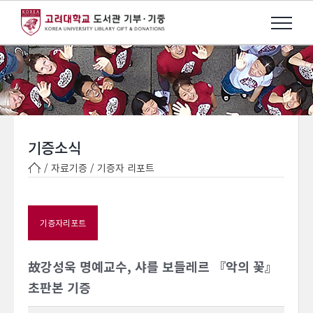
Skip
to
content
기증소식
/ 자료기증 /
기증자 리포트
기증자리포트
故강성욱 명예교수, 샤를 보들레르 『악의 꽃』
초판본 기증