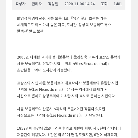
작성자
관리자
작성일
2020-11-06 14:24
조회
1481
故강성욱 명예교수, 샤를 보들레르 『악의 꽃』 초판본 기증
세계적으로 희소 가치 높은 자료, 도서관 ‘강성욱 보들레르 특수
컬렉션’ 별도 보관
2005년 타계한 고려대 불어불문학과 故강성욱 교수가 프랑스 문학가
샤를 보들레르의 유일한 시집 「악의 꽃(Les Fleurs du mal)」
초판본을 고려대 도서관에 기증했다.
프랑스의 시인 샤를 보들레르의 대표작이자 보들레르의 유일한 시집
「악의 꽃(Les Fleurs du mal)」은 서구 역사에서 화제가 된
시집으로 뽑히고 상징주의에 기초한 시의 효시로 뽑히는 시집이다.
샤를 보들레르의 산문시 <파리의 우울>이란 작품이 있지만
시집으로는 「악의 꽃(Les Fleurs du mal)」이 유일하다.
1857년에 출간되었으나 외설 혐의로 재판에 회부, 시 6편이 삭제되어
재출간이 허용됐다. 초판은 약 80여 편 정도였지만, 6편이 삭제되자,