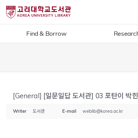
내
용
으
로
Find & Borrow
Researc
건
너
뛰
기
[General]
[일문일답 도서관] 03 포탄이 박힌
Writer
도서관
E-mail
weblib@korea.ac.kr