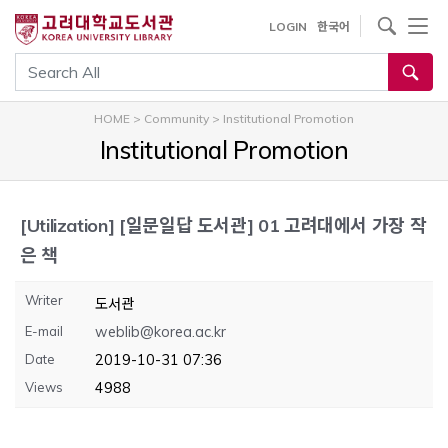
내
사이트내 검색
LOGIN
한국어
용
으
통합검색
로
건
HOME
>
Community
>
Institutional Promotion
너
Institutional Promotion
뛰
기
[Utilization]
[일문일답 도서관] 01 고려대에서 가장 작
은 책
Writer
도서관
E-mail
weblib@korea.ac.kr
Date
2019-10-31 07:36
Views
4988