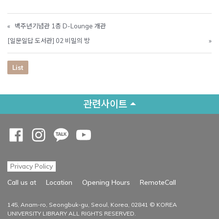
«
백주년기념관 1층 D-Lounge 개관
[일문일답 도서관] 02 비밀의 방
»
List
관련사이트
Opens a new window
Opens a new window
Opens a new window
Opens a new window
Privacy Policy
Opens a new
Call us at
Location
Opening Hours
RemoteCall
145, Anam-ro, Seongbuk-gu, Seoul, Korea, 02841 © KOREA
UNIVERSITY LIBRARY ALL RIGHTS RESERVED.