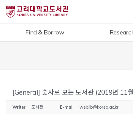
내
용
으
로
Find & Borrow
Researc
건
너
뛰
기
[General]
숫자로 보는 도서관 (2019년 11월
Writer
도서관
E-mail
weblib@korea.ac.kr