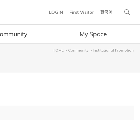
사이트내 검색
LOGIN
First Visitor
한국어
ommunity
My Space
HOME
>
Community
>
Institutional Promotion