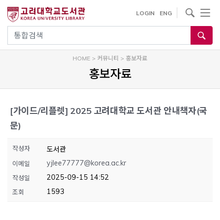
내
사이트내 검색
LOGIN
ENG
용
으
통합검색
로
건
HOME
>
커뮤니티
>
홍보자료
너
홍보자료
뛰
기
[가이드/리플렛]
2025 고려대학교 도서관 안내책자(국
문)
작성자
도서관
yjlee77777@korea.ac.kr
이메일
2025-09-15 14:52
작성일
1593
조회