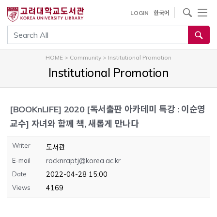
내
사이트내 검색
LOGIN
한국어
용
으
통합검색
로
건
HOME
>
Community
>
Institutional Promotion
너
Institutional Promotion
뛰
기
[BOOKnLIFE]
2020 [독서출판 아카데미 특강 : 이순영
교수] 자녀와 함께 책, 새롭게 만나다
Writer
도서관
E-mail
rocknraptj@korea.ac.kr
Date
2022-04-28 15:00
Views
4169