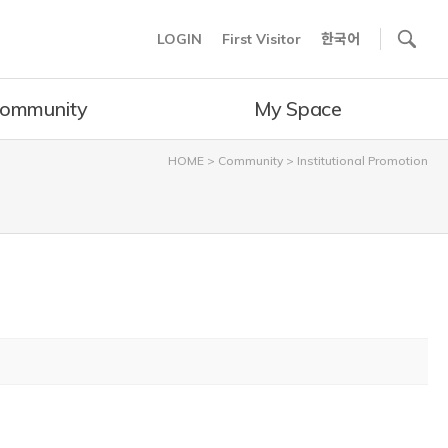
사이트내 검색
LOGIN
First Visitor
한국어
ommunity
My Space
HOME
>
Community
>
Institutional Promotion