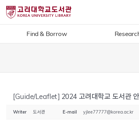
내
용
으
로
Find & Borrow
Researc
건
너
뛰
기
[Guide/Leaflet]
2024 고려대학교 도서관 
Writer
도서관
E-mail
yjlee77777@korea.ac.kr