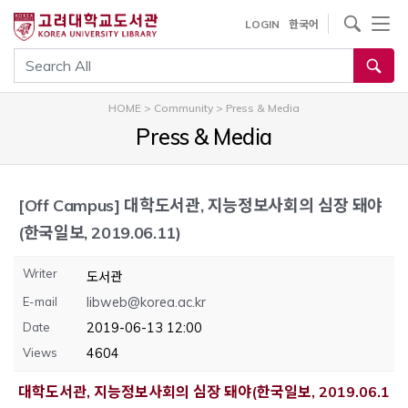
내
사이트내 검색
LOGIN
한국어
용
으
통합검색
로
건
HOME
>
Community
>
Press & Media
너
Press & Media
뛰
기
[Off Campus]
대학도서관, 지능정보사회의 심장 돼야
(한국일보, 2019.06.11)
Writer
도서관
E-mail
libweb@korea.ac.kr
Date
2019-06-13 12:00
Views
4604
대학도서관, 지능정보사회의 심장 돼야(한국일보, 2019.06.1