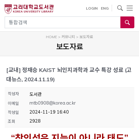
내
사이트내 검색
LOGIN
ENG
용
으
통합검색
로
건
HOME
>
커뮤니티
>
보도자료
너
보도자료
뛰
기
[교내]
정재승 KAIST 뇌인지과학과 교수 특강 성료 (고
대뉴스, 2024.11.19)
작성자
도서관
mtb0908@korea.ac.kr
이메일
2024-11-19 16:40
작성일
2928
조회
“창의성은 지능이 아니라 태도”