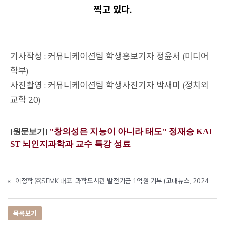
찍고 있다.
기사작성 : 커뮤니케이션팀 학생홍보기자 정윤서 (미디어
학부)
사진촬영 : 커뮤니케이션팀 학생사진기자 박새미 (정치외
교학 20)
Opens a new window
"창의성은 지능이 아니라 태도" 정재승 KAI
[원문보기]
Open
Opens a new window
Opens a new window
ST 뇌인지과학과 교수 특강 성료
«
이정학 ㈜SEMK 대표, 과학도서관 발전기금 1억원 기부 (고대뉴스, 2024.07.22)
목록보기