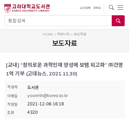
내
사이트내 검색
LOGIN
ENG
용
으
통합검색
로
건
HOME
>
커뮤니티
>
보도자료
너
보도자료
뛰
기
[교내]
“창의로운 과학인재 양성에 보탬 되고파” ㈜건영
1억 기부 (고대뉴스, 2021.11.30)
작성자
도서관
yoonmh@korea.ac.kr
이메일
2021-12-06 16:18
작성일
4320
조회