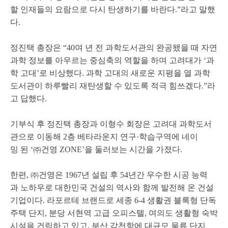
할 인재들의 요람으로 다시 탄생하기를 바란다.”라고 말했
다.
정진택 총장은 “40여 년 전 과학도서관의 완공됐을 때 자연
과학 정보를 아우르는 중심축의 역할을 하며 고려대가 ‘과
학 고대’로 비상했다. 과학 고대의 새로운 지평을 열 과학
도서관이 하루빨리 재탄생할 수 있도록 적극 힘쓰겠다.”라
고 답했다.
기부식 후 정진택 총장과 이형수 회장은 고려대 과학도서
관으로 이동해 2층 베타라운지 연구·학습구역에 네이
밍 된 ‘㈜건영 ZONE’을 둘러보는 시간을 가졌다.
한편, ㈜건영은 1967년 설립 후 54년간 우수한 시공 능력
과 노하우로 대한민국 건설의 역사와 함께 발전해 온 건설
기업이다. 라포르테 브랜드로 세종 6-4 생활권 블록형 단독
주택 단지, 분당 서현역 고급 오피스텔, 여의도 생활형 숙박
시설을 건립하고 있고, 부산 감천항에 대규모 물류 단지