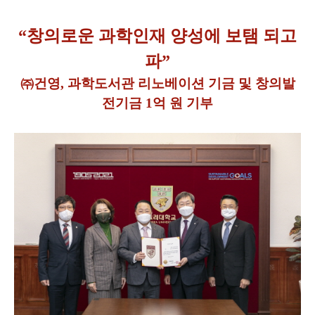
“창의로운 과학인재 양성에 보탬 되고
파”
㈜건영, 과학도서관 리노베이션 기금 및 창의발
전기금 1억 원 기부