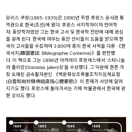
모리스 쿠랑(1865-1935)은 1890년 주한 프랑스 공사관 통
역관으로 한국(조선)에 왔다. 프랑스 서지학자이자 언어학
자, 동양학자였던 그는 한국 고서 및 한국학 전반에 대해 관심
을 갖게 된다. 한국에 머무는 동안 선비들의 도움을 받으며 한
국의 고서들을 수집하여 3,800여 종의 한국 서적을 다룬 《한
국서지(韓國書誌, Bibliographie Coréenne)》를 편찬했
다. 이 책으로 그는 1896년 아카데미 프랑세스에서 ‘스타니슬
라 줄리앙(Stanislas Julien)상’을 수상했다. 그 덕분에 현존 가
장 오래된 금속활자본인 《백운화상초록불조직지심체요절
(白雲和尙抄錄佛祖直指心體要節)》의 존재가 서양에 알려
지기도 했다. 프랑스에 돌아가서는 기메 박물관에서 한국에 관
한 강의도 했다.