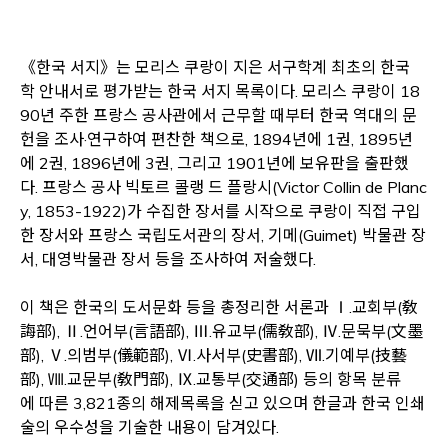
《한국 서지》는 모리스 쿠랑이 지은 서구학계 최초의 한국
학 안내서로 평가받는 한국 서지 목록이다. 모리스 쿠랑이 18
90년 주한 프랑스 공사관에서 근무할 때부터 한국 역대의 문
헌을 조사·연구하여 편찬한 책으로, 1894년에 1권, 1895년
에 2권, 1896년에 3권, 그리고 1901년에 보유판을 출판했
다. 프랑스 공사 빅토르 콜랭 드 플랑시(Victor Collin de Planc
y, 1853-1922)가 수집한 장서를 시작으로 쿠랑이 직접 구입
한 장서와 프랑스 국립도서관의 장서, 기메(Guimet) 박물관 장
서, 대영박물관 장서 등을 조사하여 저술했다.
이 책은 한국의 도서문화 등을 총정리한 서론과 Ⅰ.교회부(敎
誨部), Ⅱ.언어부(言語部), Ⅲ.유교부(儒敎部), Ⅳ.문묵부(文墨
部), Ⅴ.의범부(儀範部), Ⅵ.사서부(史書部), Ⅶ.기예부(技藝
部), Ⅷ.교문부(敎門部), Ⅸ.교통부(交通部) 등의 항목 분류
에 따른 3,821종의 해제목록을 싣고 있으며 한글과 한국 인쇄
술의 우수성을 기술한 내용이 담겨있다.