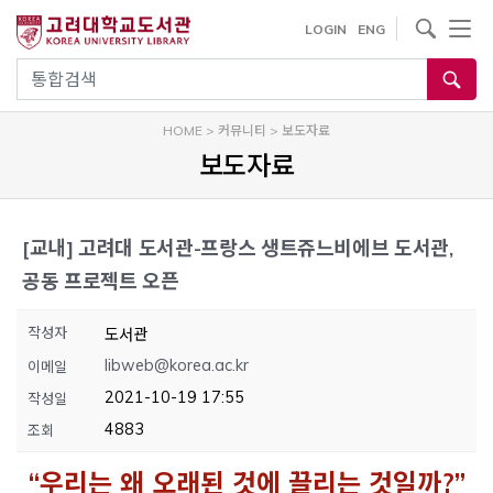
내
사이트내 검색
LOGIN
ENG
용
으
통합검색
로
건
HOME
>
커뮤니티
>
보도자료
너
보도자료
뛰
기
[교내]
고려대 도서관-프랑스 생트쥬느비에브 도서관,
공동 프로젝트 오픈
작성자
도서관
libweb@korea.ac.kr
이메일
2021-10-19 17:55
작성일
4883
조회
“우리는 왜 오래된 것에 끌리는 것일까?”