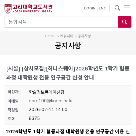
내
사이트내 검색
LOGIN
ENG
용
으
통합검색
로
건
HOME
>
커뮤니티
>
공지사항
너
공지사항
뛰
기
[시설]
[상시모집][하나스퀘어]2026학년도 1학기 협동
과정 대학원생 전용 연구공간 신청 안내
작성자
학술정보큐레이션팀
qord100@korea.ac.kr
이메일
2026-02-11 14:00
작성일
8375
조회
2026학년도 1학기 협동과정 대학원생 전용 연구공간
이용 신