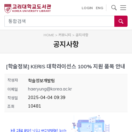
내
사이트내 검색
LOGIN
ENG
용
으
통합검색
로
건
HOME
>
커뮤니티
>
공지사항
너
공지사항
뛰
기
[학술정보]
KERIS 대학라이선스 100% 지원 품목 안내
작성자
학술정보개발팀
haeryung@korea.ac.kr
이메일
2025-04-04 09:39
작성일
10481
조회