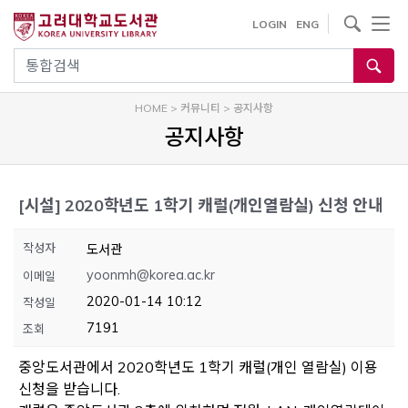
내
사이트내 검색
LOGIN
ENG
용
으
통합검색
로
건
HOME
>
커뮤니티
>
공지사항
너
공지사항
뛰
기
[시설]
2020학년도 1학기 캐럴(개인열람실) 신청 안내
작성자
도서관
yoonmh@korea.ac.kr
이메일
2020-01-14 10:12
작성일
7191
조회
중앙도서관에서 2020학년도 1학기 캐럴(개인 열람실) 이용
신청을 받습니다.