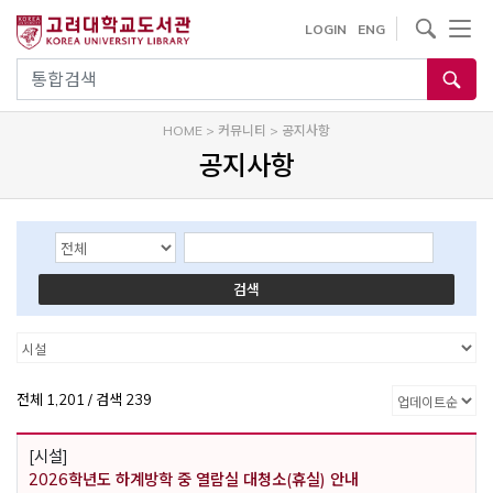
내
사이트내 검색
LOGIN
ENG
용
으
통합검색
로
건
HOME
>
커뮤니티
>
공지사항
너
공지사항
뛰
기
Search Options
Keyword
검색
카테고리
카테고리
전체 1,201 / 검색 239
[시설]
2026학년도 하계방학 중 열람실 대청소(휴실) 안내