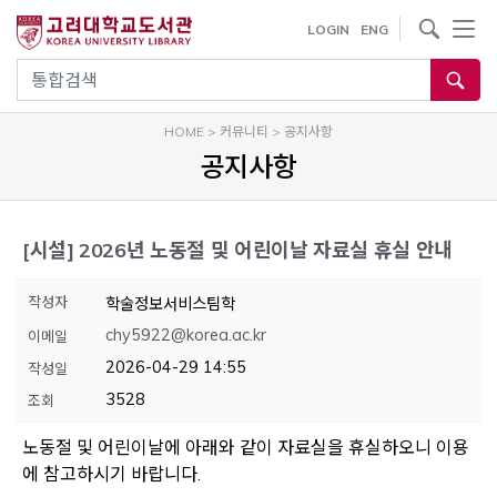
내
사이트내 검색
LOGIN
ENG
용
으
통합검색
로
건
HOME
>
커뮤니티
>
공지사항
너
공지사항
뛰
기
[시설]
2026년 노동절 및 어린이날 자료실 휴실 안내
작성자
학술정보서비스팀학
chy5922@korea.ac.kr
이메일
2026-04-29 14:55
작성일
3528
조회
노동절 및 어린이날
에 아래와 같이 자료실을 휴실하오니 이용
에 참고하시기 바랍니다.