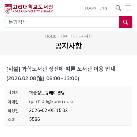
내
사이트내 검색
LOGIN
ENG
용
으
통합검색
로
건
HOME
>
커뮤니티
>
공지사항
너
공지사항
뛰
기
[시설]
과학도서관 정전에 따른 도서관 이용 안내
(2026.02.08(일) 08:00~13:00)
작성자
학술정보큐레이션팀
qord100@korea.ac.kr
이메일
2026-02-05 15:02
작성일
5586
조회