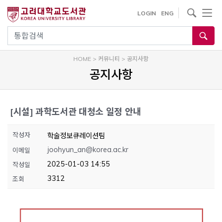
내
사이트내 검색
LOGIN
ENG
용
으
통합검색
로
건
HOME
>
커뮤니티
>
공지사항
너
공지사항
뛰
기
[시설]
과학도서관 대청소 일정 안내
작성자
학술정보큐레이션팀
joohyun_an@korea.ac.kr
이메일
2025-01-03 14:55
작성일
3312
조회