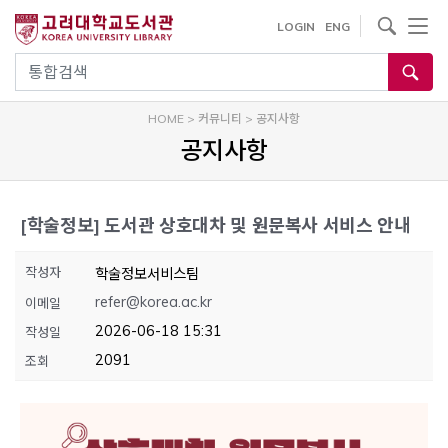
내
사이트내 검색
LOGIN
ENG
용
으
통합검색
로
건
HOME
>
커뮤니티
>
공지사항
너
공지사항
뛰
기
[학술정보]
도서관 상호대차 및 원문복사 서비스 안내
작성자
학술정보서비스팀
refer@korea.ac.kr
이메일
2026-06-18 15:31
작성일
2091
조회