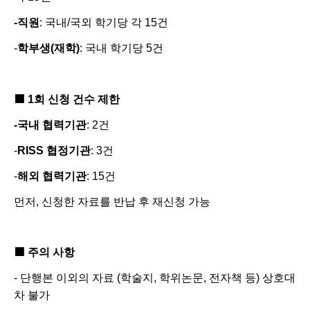
-
직원
:
국내
/
국외 학기당 각
15
건
-
학부생
(
재학
)
:
국내 학기당
5
건
■
1
회 신청 건수 제한
-
국내 협력기관
: 2
건
-
RISS
협정기관
: 3
건
-
해외 협력기관
: 15
건
먼저
,
신청한 자료를 반납 후 재신청 가능
■
주
의 사항
-
단행본 이외의 자료
(
학술지
,
학위논문
,
전자책 등
)
상호대
차 불가