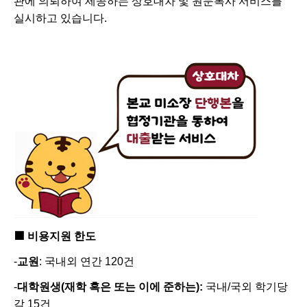
관에 의뢰하여 제공하는 상호대차 및 원문복사 서비스를
실시하고 있습니다
.
■
비용지원 한도
-
교원
:
국내외 연간
120
건
-
대학원생
(
재학 혹은 또는 이에 준하는
):
국내
/
국외 학기당
각
15
건