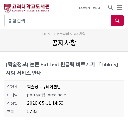
내
사이트내 검색
LOGIN
ENG
용
으
통합검색
로
건
HOME
>
커뮤니티
>
공지사항
너
공지사항
뛰
기
[학술정보]
논문 FullText 원클릭 바로가기 「Libkey」
시범 서비스 안내
작성자
학술정보큐레이션팀
ppakyo@korea.ac.kr
이메일
2026-05-11 14:59
작성일
5233
조회