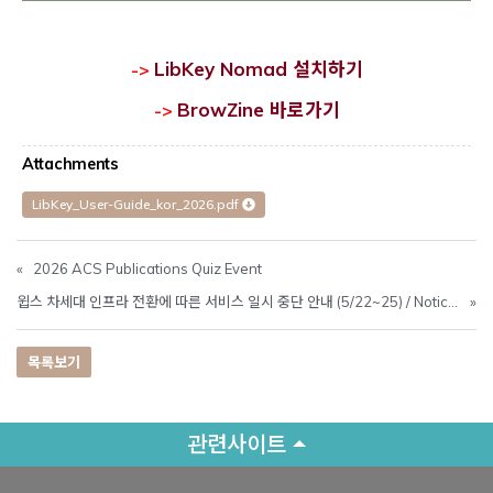
Opens a new window
Opens a new 
LibKey Nomad 설치하기
->
Opens a new wi
BrowZine 바로가기
->
Attachments
LibKey_User-Guide_kor_2026.pdf
«
2026 ACS Publications Quiz Event
윕스 차세대 인프라 전환에 따른 서비스 일시 중단 안내 (5/22~25) / Notice of Temporary Service Suspension Due to WIPS Next-Generation Infrastructure Mi
»
목록보기
관련사이트