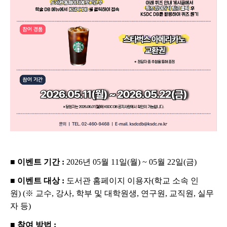
■
이벤트 기간
:
2026
년
05
월
11
일
(
월
) ~ 05
월
22
일
(
금
)
■
이벤트 대상
:
도서관 홈페이지 이용자
(
학교 소속 인
원
)
(
※
교수
,
강사
,
학부 및 대학원생
,
연구원
,
교직원
,
실무
자 등
)
■
참여 방법
: