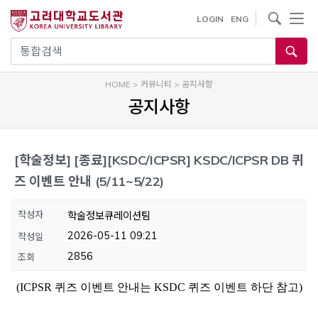
내
사이트내 검색
LOGIN
ENG
용
으
통합검색
로
건
HOME
>
커뮤니티
>
공지사항
너
공지사항
뛰
기
[학술정보]
[종료][KSDC/ICPSR] KSDC/ICPSR DB 퀴
즈 이벤트 안내 (5/11~5/22)
작성자
학술정보큐레이션팀
2026-05-11 09:21
작성일
2856
조회
(ICPSR 퀴즈 이벤트 안내는 KSDC 퀴즈 이벤트 하단 참고)