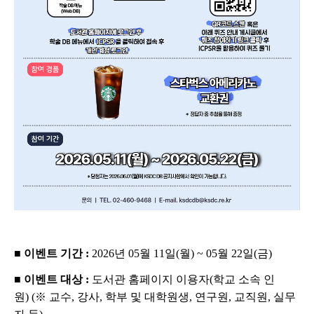
■
이벤트 기간
:
2026
년
05
월
11
일
(
월
) ~ 05
월
22
일
(
금
)
■
이벤트 대상
:
도서관 홈페이지 이용자
(
학교 소속 인
원
)
(
※
교수
,
강사
,
학부 및 대학원생
,
연구원
,
교직원
,
실무