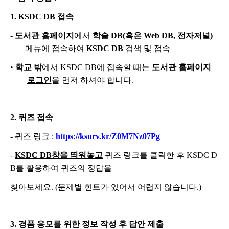
1. KSDC DB
접속
-
도서관 홈페이지
에서
학술
DB(
혹은
Web DB,
전자저널
)
메뉴에 접속하여
KSDC DB
검색 및 접속
•
학교 밖
에서
KSDC DB
에 접속할 때는
도서관 홈페이지
로그인
을 먼저 하셔야 합니다
.
2.
퀴즈 접속
-
퀴즈 링크
:
https://ksurv.kr/Z0M7Nz07Pg
-
KSDC DB
창을 띄워놓고
퀴즈 링크를 클릭한 후
KSDC D
B
를 활용하여 퀴즈의 정답을
찾아보세요
. (
문제별 힌트가 있어서 어렵지 않습니다
.)
3.
경품 응모를 위한 정보 작성 후 답안 제출