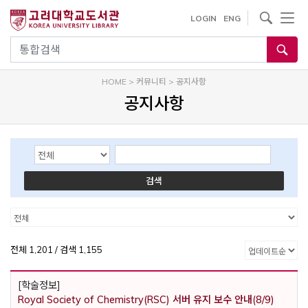
내
사이트내 검색
LOGIN
ENG
용
으
통합검색
로
건
HOME
>
커뮤니티
>
공지사항
너
공지사항
뛰
기
Search Options
Keyword
검색
카테고리
카테고리
전체 1,201 / 검색 1,155
[학술정보]
Royal Society of Chemistry(RSC) 서버 유지 보수 안내(8/9)