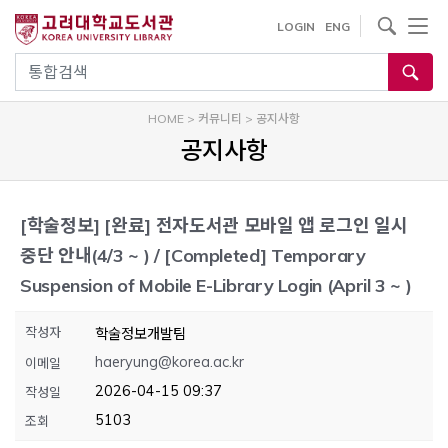
내
사이트내 검색
LOGIN
ENG
용
으
통합검색
로
건
HOME
>
커뮤니티
>
공지사항
너
공지사항
뛰
기
[학술정보]
[완료] 전자도서관 모바일 앱 로그인 일시
중단 안내(4/3 ~ ) / [Completed] Temporary
Suspension of Mobile E-Library Login (April 3 ~ )
작성자
학술정보개발팀
haeryung@korea.ac.kr
이메일
2026-04-15 09:37
작성일
5103
조회