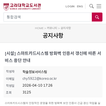
내
사이트내 검색
LOGIN
ENG
용
으
통합검색
로
건
HOME
>
커뮤니티
>
공지사항
너
공지사항
뛰
기
[시설]
스마트카드시스템 방화벽 인증서 갱신에 따른 서
비스 중단 안내
작성자
학술정보서비스팀
chy5922@korea.ac.kr
이메일
2026-04-10 17:26
작성일
3125
조회
스마트카드시스템의 안정적인 운영을 위한 방화벽 보안 인증서 긴급 갱신 작업을 실