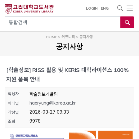
내
사이트내 검색
LOGIN
ENG
용
으
통합검색
로
건
HOME
>
커뮤니티
>
공지사항
너
공지사항
뛰
기
[학술정보]
RISS 활용 및 KERIS 대학라이선스 100%
지원 품목 안내
작성자
학술정보개발팀
haeryung@korea.ac.kr
이메일
2026-03-27 09:33
작성일
9978
조회