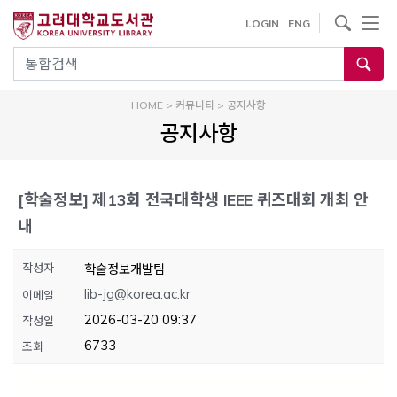
내
사이트내 검색
LOGIN
ENG
용
으
통합검색
로
건
HOME
>
커뮤니티
>
공지사항
너
공지사항
뛰
기
[학술정보]
제13회 전국대학생 IEEE 퀴즈대회 개최 안
내
작성자
학술정보개발팀
lib-jg@korea.ac.kr
이메일
2026-03-20 09:37
작성일
6733
조회