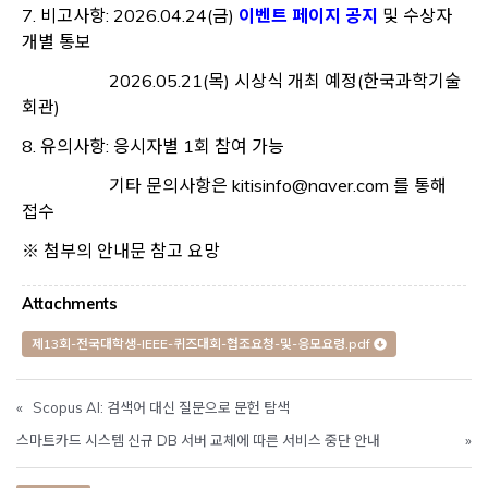
Opens a new
7. 비고사항: 2026.04.24(금)
이벤트 페이지 공지
및 수상자
개별 통보
2026.05.21(목) 시상식 개최 예정(한국과학기술
회관)
8. 유의사항: 응시자별 1회 참여 가능
기타 문의사항은 kitisinfo@naver.com 를 통해
접수
※ 첨부의 안내문 참고 요망
Attachments
제13회-전국대학생-IEEE-퀴즈대회-협조요청-및-응모요령.pdf
«
Scopus AI: 검색어 대신 질문으로 문헌 탐색
스마트카드 시스템 신규 DB 서버 교체에 따른 서비스 중단 안내
»