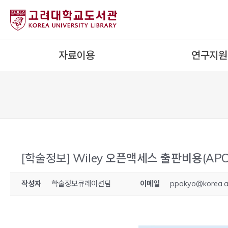
내
용
으
로
자료이용
연구지원
건
너
뛰
기
[학술정보]
Wiley 오픈액세스 출판비용(APC
작성자
학술정보큐레이션팀
이메일
ppakyo@korea.a