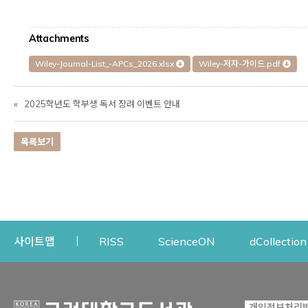
Attachments
Wiley-Journal-List_-APCs_2026.xlsx
Wiley-저자-가이드.pdf
«
2025학년도 학부생 독서 장려 이벤트 안내
목록보기
Opens a new window
Opens a new win
사이트맵
RISS
ScienceON
dCollection
자료이용
연구지원
개인정보처리