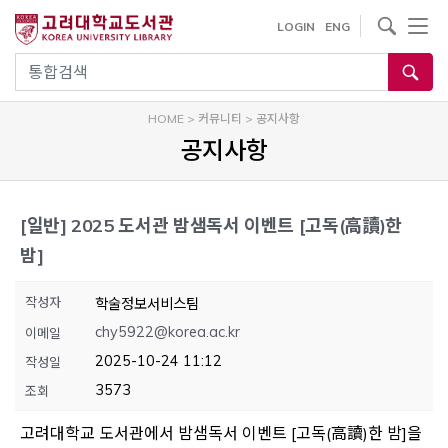
내
사이트내 검색
LOGIN
ENG
용
으
통합검색
로
건
HOME
>
커뮤니티
>
공지사항
너
공지사항
뛰
기
[일반]
2025 도서관 밤샘독서 이벤트 [고독(高讀)한
밤]
작성자
학술정보서비스팀
chy5922@korea.ac.kr
이메일
2025-10-24 11:12
작성일
3573
조회
고려대학교 도서관에서 밤샘독서 이벤트 [고독(高讀)한 밤]을