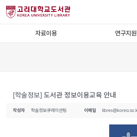
내
용
으
로
자료이용
연구지원
건
너
뛰
기
[학술정보]
도서관 정보이용교육 안내
작성자
학술정보큐레이션팀
이메일
libres@korea.ac.