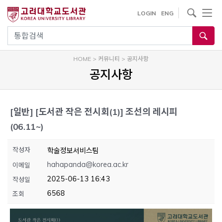
내
사이트내 검색
LOGIN
ENG
용
으
통합검색
로
건
HOME
>
커뮤니티
>
공지사항
너
공지사항
뛰
기
[일반]
[도서관 작은 전시회(1)] 조선의 레시피
(06.11~)
작성자
학술정보서비스팀
hahapanda@korea.ac.kr
이메일
2025-06-13 16:43
작성일
6568
조회