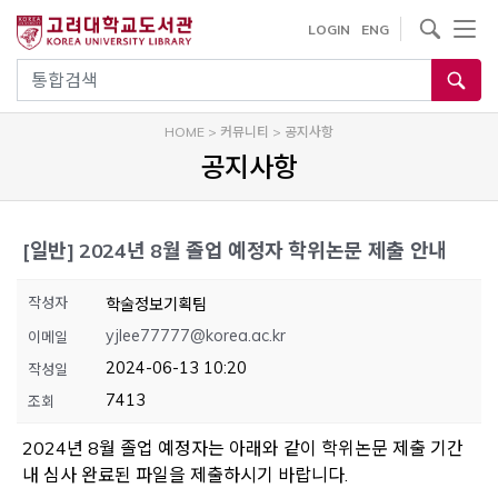
내
사이트내 검색
LOGIN
ENG
용
으
통합검색
로
건
HOME
>
커뮤니티
>
공지사항
너
공지사항
뛰
기
[일반]
2024년 8월 졸업 예정자 학위논문 제출 안내
작성자
학술정보기획팀
yjlee77777@korea.ac.kr
이메일
2024-06-13 10:20
작성일
7413
조회
2024년 8월 졸업 예정자는 아래와 같이 학위논문 제출 기간
내 심사 완료된 파일을 제출하시기 바랍니다.